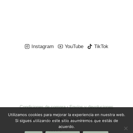
Instagram
YouTube
TikTok
Condiciones de compra
·
Envíos y devoluciones
Utilizamos cookies para mejorar la experiencia en nuestra web.
Aviso Legal
Privacidad
Cookies
Si sigues utilizando este sitio asumiremos que estás de
acuerdo.
© 2026 Ordeno tu casa