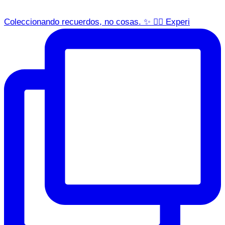
Coleccionando recuerdos, no cosas. ✨ 🏌️‍♀️ Experi