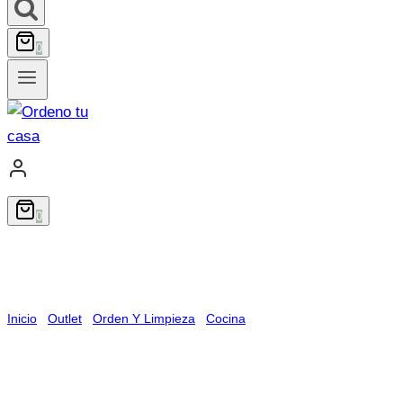
0
0
Guía para mantener tu casa en orden y
limpia. «Método Ordeno tu Casa» + Agenda
Doméstica incluida
Inicio
/
Outlet
/
Orden Y Limpieza
/
Cocina
/