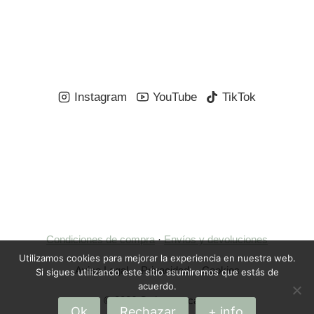
Instagram
YouTube
TikTok
Condiciones de compra
·
Envíos y devoluciones
Utilizamos cookies para mejorar la experiencia en nuestra web.
Aviso Legal
Privacidad
Cookies
Si sigues utilizando este sitio asumiremos que estás de
acuerdo.
© 2026 Ordeno tu casa
Ok
Rechazar
+ info