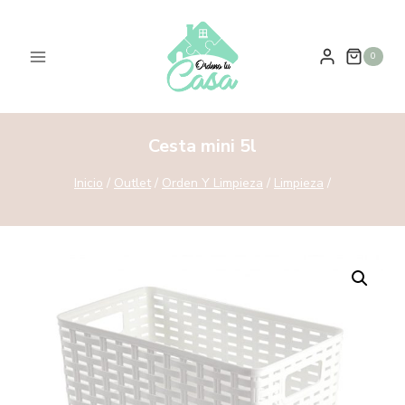
0
Cesta mini 5l
Inicio
/
Outlet
/
Orden Y Limpieza
/
Limpieza
/