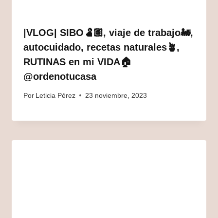
|VLOG| SIBO🫃🏽, viaje de trabajo🚂,
autocuidado, recetas naturales🪴,
RUTINAS en mi VIDA🏠
@ordenotucasa
Por
Leticia Pérez
23 noviembre, 2023